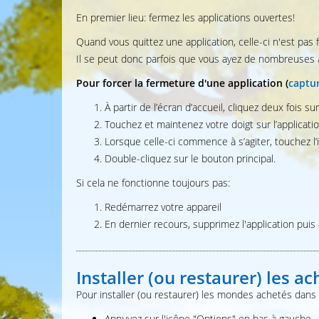
En premier lieu: fermez les applications ouvertes!
Quand vous quittez une application, celle-ci n'est pas
Il se peut donc parfois que vous ayez de nombreuses 
Pour forcer la fermeture d'une application (
captur
À partir de l’écran d’accueil, cliquez deux fois su
Touchez et maintenez votre doigt sur l’applicatio
Lorsque celle-ci commence à s’agiter, touchez l’
Double-cliquez sur le bouton principal.
Si cela ne fonctionne toujours pas:
Redémarrez votre appareil
En dernier recours, supprimez l'application puis r
Installer (ou restaurer) les a
Pour installer (ou restaurer) les mondes achetés dans l
Appuyez sur l'icône "Options" en bas à gauche.