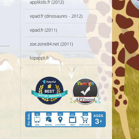
applikids.fr (2012)
vipad.fr (dinosaures - 2012)
vipad.fr (2011)
zoe.zone84.net (2011)
topappli.fr