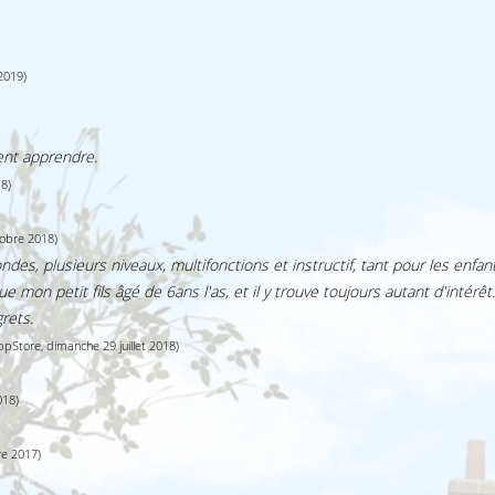
2019)
ent apprendre.
8)
obre 2018)
ndes, plusieurs niveaux, multifonctions et instructif, tant pour les enfa
 mon petit fils âgé de 6ans l'as, et il y trouve toujours autant d'intérêt.
rets.
pStore, dimanche 29 juillet 2018)
018)
e 2017)