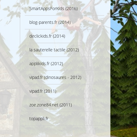
SmartAppsForKids (2016)
blog-parents.fr (2014)
declickids.fr (2014)
la sauterelle tactile (2012)
applikids.fr (2012)
vipad.fr (dinosaures - 2012)
vipad.fr (2011)
zoe.zone84.net (2011)
topappli.fr