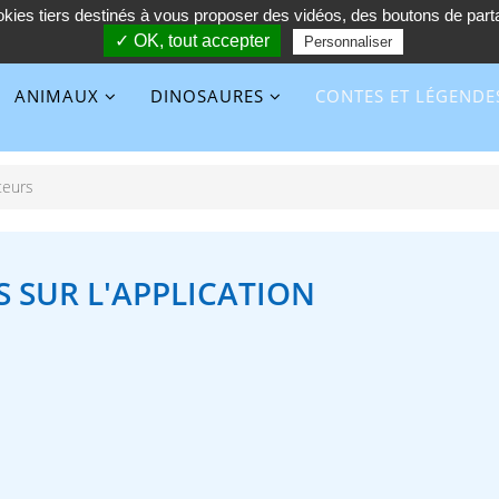
kies tiers destinés à vous proposer des vidéos, des boutons de par
✓ OK, tout accepter
Personnaliser
ANIMAUX
DINOSAURES
CONTES ET LÉGENDE
ateurs
 SUR L'APPLICATION