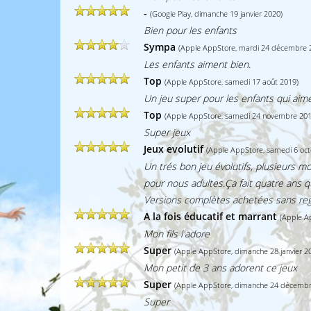
-
(Google Play, dimanche 19 janvier 2020)
Bien pour les enfants
Sympa
(Apple AppStore, mardi 24 décembre 
Les enfants aiment bien.
Top
(Apple AppStore, samedi 17 août 2019)
Un jeu super pour les enfants qui aim
Top
(Apple AppStore, samedi 24 novembre 201
Super jeux
Jeux evolutif
(Apple AppStore, samedi 6 oct
Un trés bon jeu évolutifs, plusieurs mo
pour nous adultes.Ça fait quatre ans que
Versions complètes achetées sans reg
A la fois éducatif et marrant
(Apple Ap
Mon fils l'adore
Super
(Apple AppStore, dimanche 28 janvier 2
Mon petit de 3 ans adorent ce jeux
Super
(Apple AppStore, dimanche 24 décembr
Super