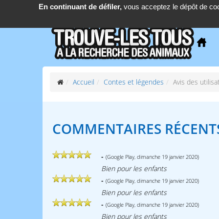
En continuant de défiler,
vous acceptez le dépôt de coo
support@find-them-all.com
Accueil
Contes et légendes
Avis des utilis
COMMENTAIRES RÉCENTS
-
(Google Play, dimanche 19 janvier 2020)
Bien pour les enfants
-
(Google Play, dimanche 19 janvier 2020)
Bien pour les enfants
-
(Google Play, dimanche 19 janvier 2020)
Bien pour les enfants