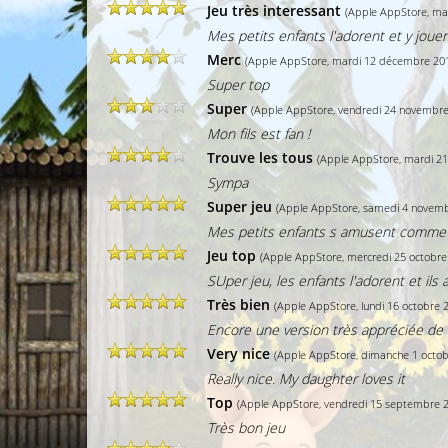
Jeu très interessant
(Apple AppStore, ma
Mes petits enfants l'adorent et y joue
Merc
(Apple AppStore, mardi 12 décembre 20
Super top
Super
(Apple AppStore, vendredi 24 novembre
Mon fils est fan !
Trouve les tous
(Apple AppStore, mardi 2
Sympa
Super jeu
(Apple AppStore, samedi 4 novemb
Mes petits enfants s amusent comme
Jeu top
(Apple AppStore, mercredi 25 octobre
SUper jeu, les enfants l'adorent et il
Très bien
(Apple AppStore, lundi 16 octobre 
Encore une version très appréciée de 
Very nice
(Apple AppStore, dimanche 1 octob
Really nice. My daughter loves it
Top
(Apple AppStore, vendredi 15 septembre 
Très bon jeu