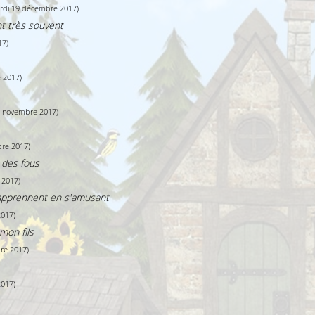
rdi 19 décembre 2017)
nt très souvent
17)
 2017)
1 novembre 2017)
re 2017)
 des fous
 2017)
s apprennent en s'amusant
2017)
mon fils
re 2017)
2017)