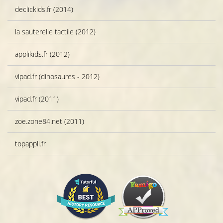
declickids.fr (2014)
la sauterelle tactile (2012)
applikids.fr (2012)
vipad.fr (dinosaures - 2012)
vipad.fr (2011)
zoe.zone84.net (2011)
topappli.fr