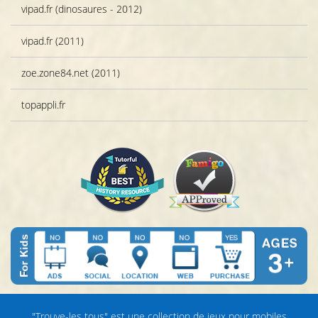
vipad.fr (dinosaures - 2012)
vipad.fr (2011)
zoe.zone84.net (2011)
topappli.fr
"Trouve-les tous" est une collection de jeux pour mobiles